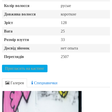
Колір волосся
русые
Довжина волосся
короткие
Зріст
128
Вага
25
Розмір взуття
33
Досвід зйомок
нет опыта
Переглядів
2507
Пригласить на кастинг
Галерея
Спецнавички