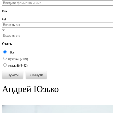
Вік
від
до
Стать
- Все -
мужской (2109)
женский (4442)
Андрей Юзько