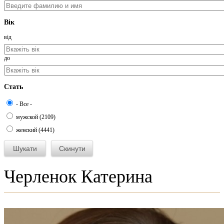
Вік
від
до
Стать
- Все -
мужской (2109)
женский (4441)
Черленок Катерина