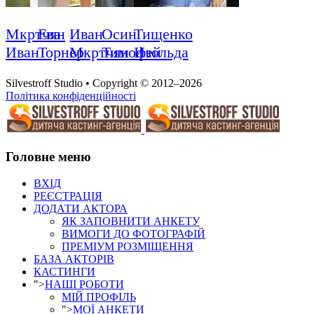
Мкртчян
Ева
Иван
Осин
Тищенко
Иван
Торнер
Мкртчян
Тимофей
Изольда
Silvestroff Studio • Copyright © 2012–2026
Політика конфіденційності
Головне меню
ВХІД
РЕЄСТРАЦІЯ
ДОДАТИ АКТОРА
ЯК ЗАПОВНИТИ АНКЕТУ
ВИМОГИ ДО ФОТОГРАФІЙ
ПРЕМІУМ РОЗМІЩЕННЯ
БАЗА АКТОРІВ
КАСТИНГИ
">
НАШІ РОБОТИ
МІЙ ПРОФІЛЬ
">
МОЇ АНКЕТИ