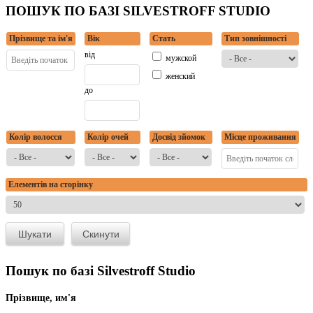
ПОШУК ПО БАЗІ SILVESTROFF STUDIO
Прізвище та ім'я
Вік
Стать
Тип зовнішності
від
мужской
женский
до
Колір волосся
Колір очей
Досвід зйомок
Місце проживання
Елементів на сторінку
Пошук по базі Silvestroff Studio
Прізвище, им'я