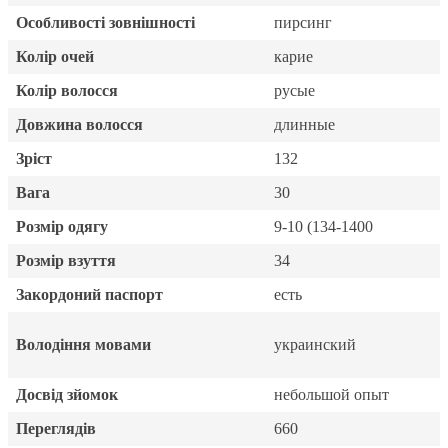
Особливості зовнішності
пирсинг
Колір очей
карие
Колір волосся
русые
Довжина волосся
длинные
Зріст
132
Вага
30
Розмір одягу
9-10 (134-1400
Розмір взуття
34
Закордоний паспорт
есть
Володіння мовами
украинский
Досвід зйомок
небольшой опыт
Переглядів
660