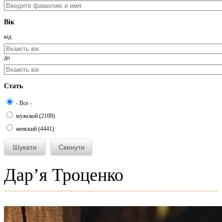
Вік
від
до
Стать
- Все -
мужской (2109)
женский (4441)
Дар’я Троценко