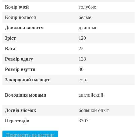
Колір очей
голубые
Колір волосся
белые
Довжина волосся
длинные
Зріст
120
Вага
22
Розмір одягу
128
Розмір взуття
30
Закордоний паспорт
есть
Володіння мовами
английский
Досвід зйомок
большой опыт
Переглядів
3307
Пригласить на кастинг