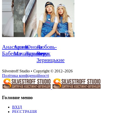
Анастасия
Арина
Юнона
Любовь-
Бабенко
Мачавариани
Лукьянчук
Вера
Зерницькие
Silvestroff Studio • Copyright © 2012–2026
Політика конфіденційності
Головне меню
ВХІД
РЕЄСТРАЦІЯ