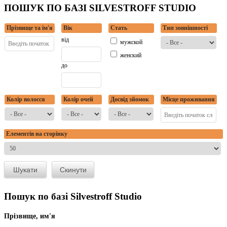
ПОШУК ПО БАЗІ SILVESTROFF STUDIO
Прізвище та ім'я
Вік
Стать
Тип зовнішності
від
мужской
женский
до
Колір волосся
Колір очей
Досвід зйомок
Місце проживання
Елементів на сторінку
Пошук по базі Silvestroff Studio
Прізвище, им'я