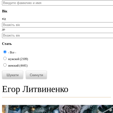
Вік
від
до
Стать
- Все -
мужской (2109)
женский (4441)
Егор Литвиненко