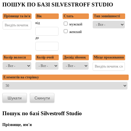
ПОШУК ПО БАЗІ SILVESTROFF STUDIO
Прізвище та ім'я
Вік
Стать
Тип зовнішності
від
мужской
женский
до
Колір волосся
Колір очей
Досвід зйомок
Місце проживання
Елементів на сторінку
Пошук по базі Silvestroff Studio
Прізвище, им'я