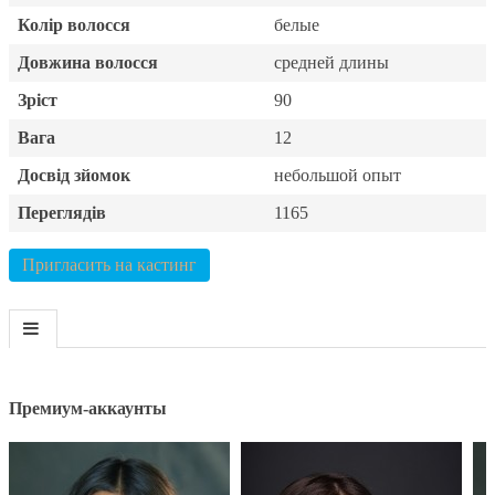
Колір волосся
белые
Довжина волосся
средней длины
Зріст
90
Вага
12
Досвід зйомок
небольшой опыт
Переглядів
1165
Пригласить на кастинг
Премиум-аккаунты