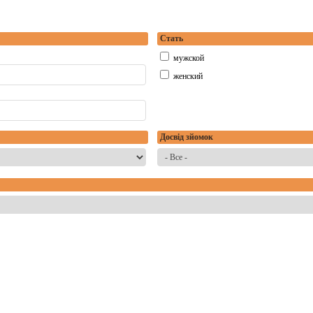
Стать
мужской
женский
Досвід зйомок