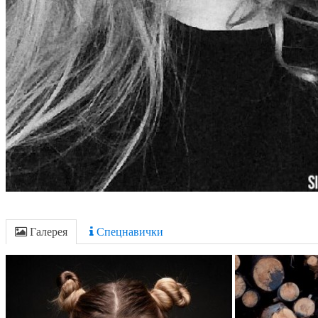
Галерея
Спецнавички