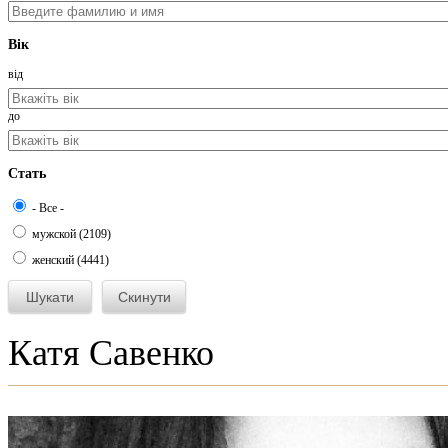
Вік
від
до
Стать
- Все -
мужской (2109)
женский (4441)
Катя Савенко