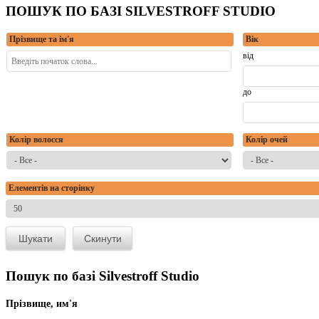
ПОШУК ПО БАЗІ SILVESTROFF STUDIO
Прізвище та ім'я
Вік
від
до
Колір волосся
Колір очей
Елементів на сторінку
Пошук по базі Silvestroff Studio
Прізвище, им'я