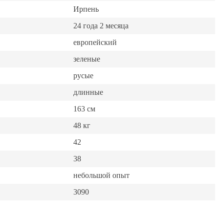
Ирпень
24 года 2 месяца
европейский
зеленые
русые
длинные
163 см
48 кг
42
38
небольшой опыт
3090