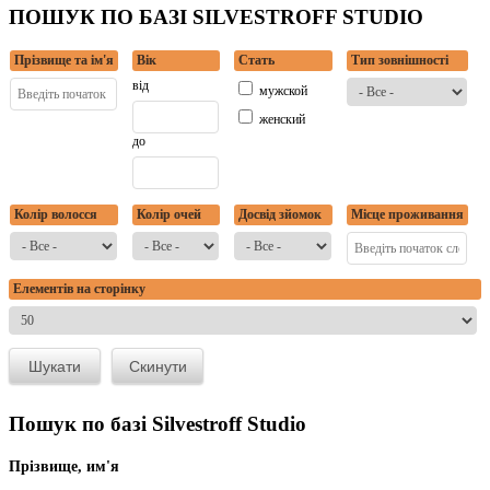
ПОШУК ПО БАЗІ SILVESTROFF STUDIO
Прізвище та ім'я
Вік
Стать
Тип зовнішності
від
мужской
женский
до
Колір волосся
Колір очей
Досвід зйомок
Місце проживання
Елементів на сторінку
Пошук по базі Silvestroff Studio
Прізвище, им'я