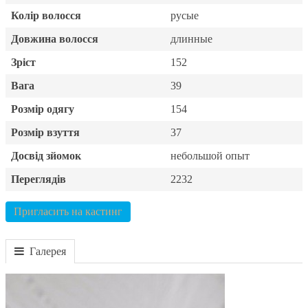
Колір волосся
русые
Довжина волосся
длинные
Зріст
152
Вага
39
Розмір одягу
154
Розмір взуття
37
Досвід зйомок
небольшой опыт
Переглядів
2232
Пригласить на кастинг
Галерея