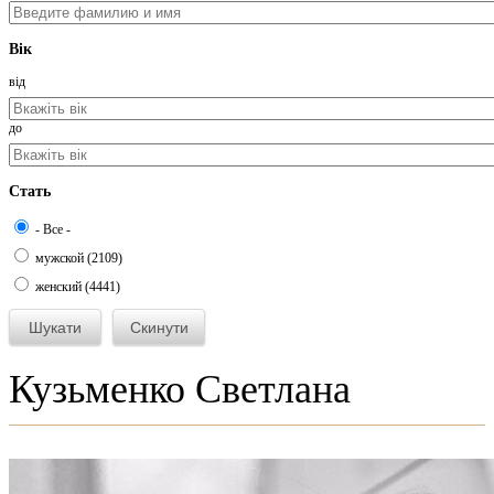
Вік
від
до
Стать
- Все -
мужской (2109)
женский (4441)
Кузьменко Светлана