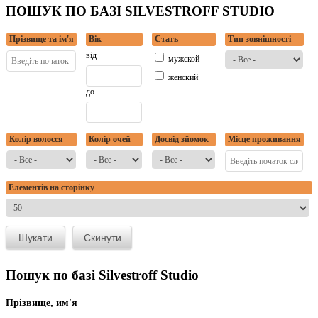
ПОШУК ПО БАЗІ SILVESTROFF STUDIO
Прізвище та ім'я
Вік
Стать
Тип зовнішності
від
мужской
женский
до
Колір волосся
Колір очей
Досвід зйомок
Місце проживання
Елементів на сторінку
Пошук по базі Silvestroff Studio
Прізвище, им'я