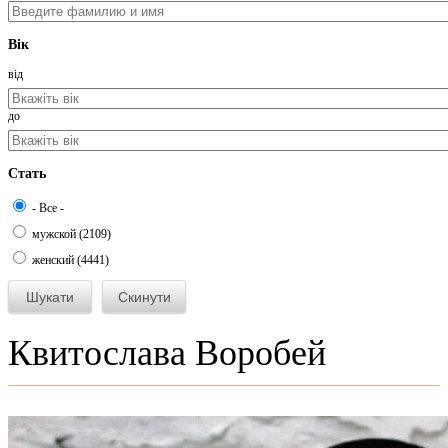
Вік
від
до
Стать
- Все -
мужской (2109)
женский (4441)
Квитослава Воробей