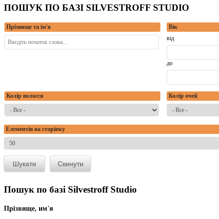
ПОШУК ПО БАЗІ SILVESTROFF STUDIO
Прізвище та ім'я
Вік
від
до
Колір волосся
Колір очей
Елементів на сторінку
Пошук по базі Silvestroff Studio
Прізвище, им'я