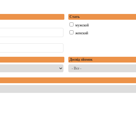
Стать
мужской
женский
Досвід зйомок