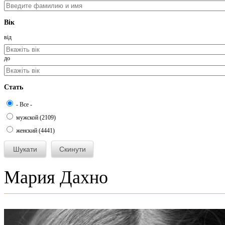
Вік
від
до
Стать
- Все -
мужской (2109)
женский (4441)
Мария Дахно