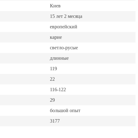
Киев
15 лет 2 месяца
европейский
карие
светло-русые
длинные
119
22
116-122
29
большой опыт
3177