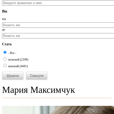
Вік
від
до
Стать
- Все -
мужской (2109)
женский (4441)
Мария Максимчук