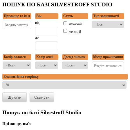
ПОШУК ПО БАЗІ SILVESTROFF STUDIO
Прізвище та ім'я
Вік
Стать
Тип зовнішності
від
мужской
женский
до
Колір волосся
Колір очей
Досвід зйомок
Місце проживання
Елементів на сторінку
Пошук по базі Silvestroff Studio
Прізвище, им'я