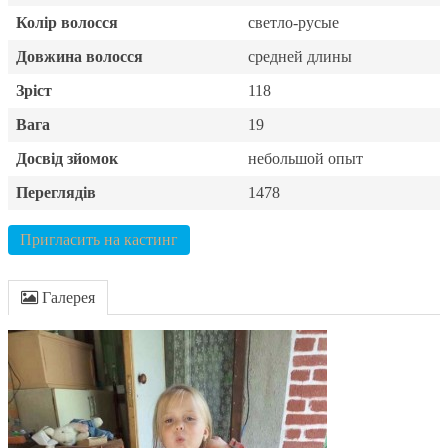
Колір волосся
светло-русые
Довжина волосся
средней длины
Зріст
118
Вага
19
Досвід зйомок
небольшой опыт
Переглядів
1478
Пригласить на кастинг
Галерея