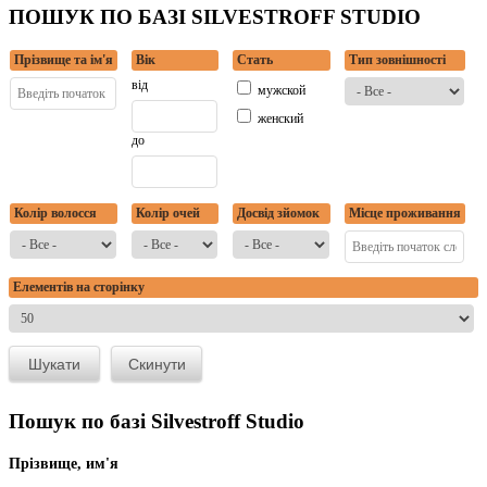
ПОШУК ПО БАЗІ SILVESTROFF STUDIO
Прізвище та ім'я
Вік
Стать
Тип зовнішності
від
мужской
женский
до
Колір волосся
Колір очей
Досвід зйомок
Місце проживання
Елементів на сторінку
Пошук по базі Silvestroff Studio
Прізвище, им'я