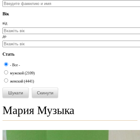
Вік
від
до
Стать
- Все -
мужской (2109)
женский (4441)
Мария Музыка