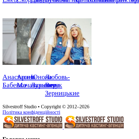
Анастасия
Арина
Юнона
Любовь-
Бабенко
Мачавариани
Лукьянчук
Вера
Зерницькие
Silvestroff Studio • Copyright © 2012–2026
Політика конфіденційності