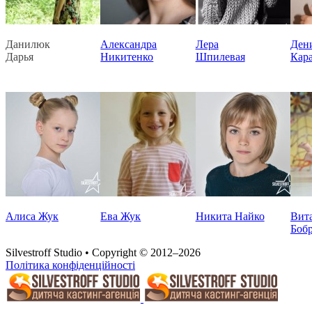
Данилюк
Александра
Лера
Ден
Дарья
Никитенко
Шпилевая
Кар
Алиса Жук
Ева Жук
Никита Найко
Вит
Боб
Silvestroff Studio • Copyright © 2012–2026
Політика конфіденційності