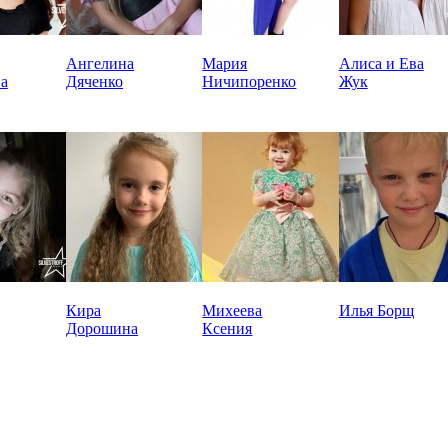
Ангелина
Мария
Алиса и Ева
а
Дяченко
Ничипоренко
Жук
Кира
Михеева
Илья Борщ
Дорошина
Ксения