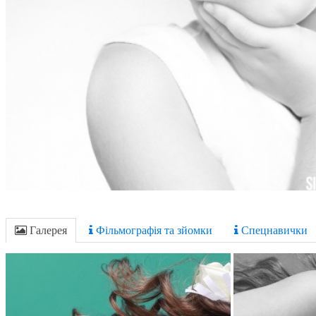
Галерея
Фільмографія та зйомки
Спецнавички