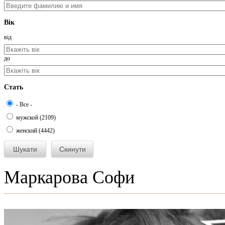
Вік
від
до
Стать
- Все -
мужской (2109)
женский (4442)
Маркарова Софи