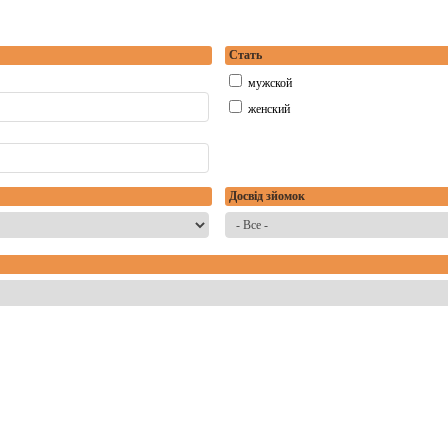
Стать
мужской
женский
Досвід зйомок