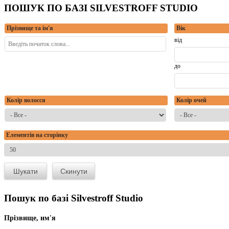
ПОШУК ПО БАЗІ SILVESTROFF STUDIO
Прізвище та ім'я
Вік
від
до
Колір волосся
Колір очей
Елементів на сторінку
Пошук по базі Silvestroff Studio
Прізвище, им'я