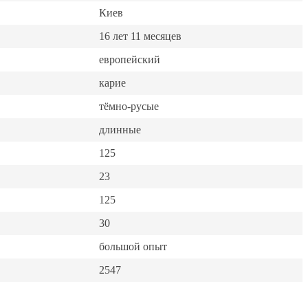
Киев
16 лет 11 месяцев
европейский
карие
тёмно-русые
длинные
125
23
125
30
большой опыт
2547