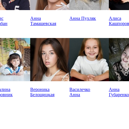
ис
Анна
Анна Пухляк
Алиса
абан
Тамашевская
Кашпоров
алина
Вероника
Василечко
Анна
ровник
Белощицкая
Анна
Губаренко