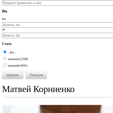
Вік
від
до
Стать
- Все -
мужской (2109)
женский (4441)
Матвей Корниенко