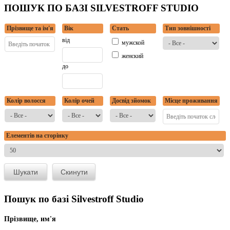
ПОШУК ПО БАЗІ SILVESTROFF STUDIO
Прізвище та ім'я
Вік
Стать
Тип зовнішності
від
мужской
женский
до
Колір волосся
Колір очей
Досвід зйомок
Місце проживання
Елементів на сторінку
Пошук по базі Silvestroff Studio
Прізвище, им'я