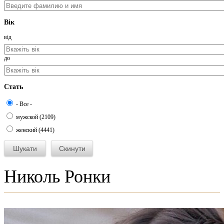
Вік
від
до
Стать
- Все -
мужской (2109)
женский (4441)
Николь Ронки