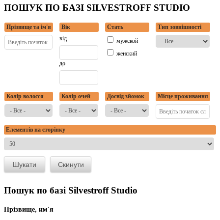
ПОШУК ПО БАЗІ SILVESTROFF STUDIO
Прізвище та ім'я
Вік
Стать
Тип зовнішності
від
мужской
женский
до
Колір волосся
Колір очей
Досвід зйомок
Місце проживання
Елементів на сторінку
Пошук по базі Silvestroff Studio
Прізвище, им'я