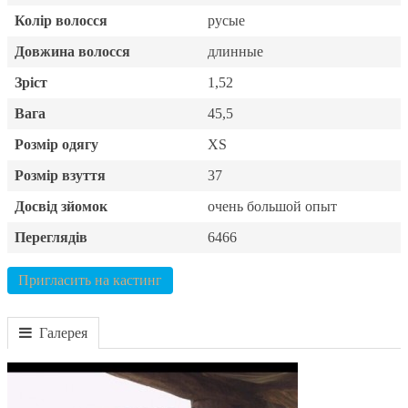
Колір волосся
русые
Довжина волосся
длинные
Зріст
1,52
Вага
45,5
Розмір одягу
XS
Розмір взуття
37
Досвід зйомок
очень большой опыт
Переглядів
6466
Пригласить на кастинг
Галерея