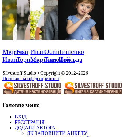
Мкртчян
Ева
Иван
Осин
Тищенко
Иван
Торнер
Мкртчян
Тимофей
Изольда
Silvestroff Studio • Copyright © 2012–2026
Політика конфіденційності
Головне меню
ВХІД
РЕЄСТРАЦІЯ
ДОДАТИ АКТОРА
ЯК ЗАПОВНИТИ АНКЕТУ