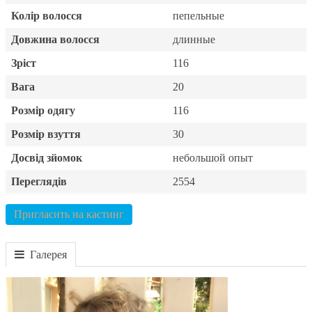
Колір волосся
пепельные
Довжина волосся
длинные
Зріст
116
Вага
20
Розмір одягу
116
Розмір взуття
30
Досвід зйомок
небольшой опыт
Переглядів
2554
Пригласить на кастинг
Галерея