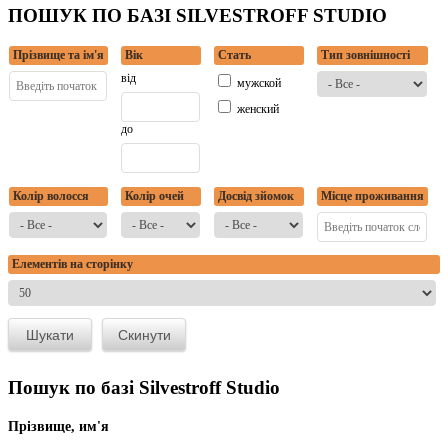
ПОШУК ПО БАЗІ SILVESTROFF STUDIO
Прізвище та ім'я
Вік
Стать
Тип зовнішності
від
мужской
женский
до
Колір волосся
Колір очей
Досвід зйомок
Місце проживання
Елементів на сторінку
Пошук по базі Silvestroff Studio
Прізвище, им'я