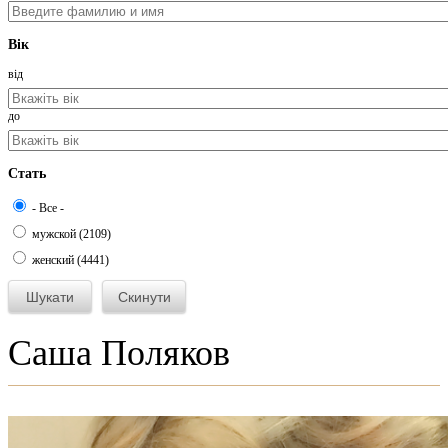
Вік
від
до
Стать
- Все -
мужской (2109)
женский (4441)
Саша Поляков