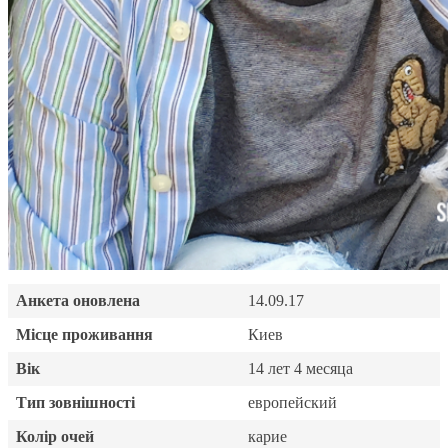
Анкета оновлена
14.09.17
Місце проживання
Киев
Вік
14 лет 4 месяца
Тип зовнішності
европейский
Колір очей
карие