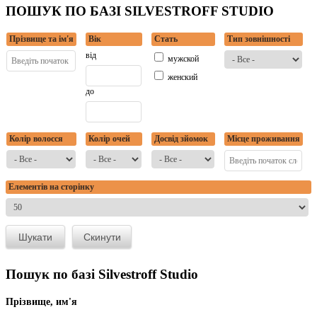
ПОШУК ПО БАЗІ SILVESTROFF STUDIO
Прізвище та ім'я
Вік
Стать
Тип зовнішності
від
мужской
женский
до
Колір волосся
Колір очей
Досвід зйомок
Місце проживання
Елементів на сторінку
Пошук по базі Silvestroff Studio
Прізвище, им'я