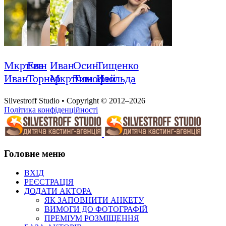
Мкртчян
Ева
Иван
Осин
Тищенко
Иван
Торнер
Мкртчян
Тимофей
Изольда
Silvestroff Studio • Copyright © 2012–2026
Політика конфіденційності
Головне меню
ВХІД
РЕЄСТРАЦІЯ
ДОДАТИ АКТОРА
ЯК ЗАПОВНИТИ АНКЕТУ
ВИМОГИ ДО ФОТОГРАФІЙ
ПРЕМІУМ РОЗМІЩЕННЯ