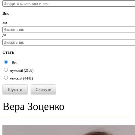
Вік
від
до
Стать
- Все -
мужской (2109)
женский (4441)
Вера Зоценко