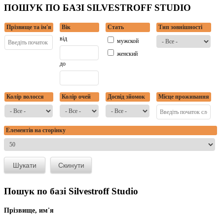
ПОШУК ПО БАЗІ SILVESTROFF STUDIO
Прізвище та ім'я
Вік
Стать
Тип зовнішності
від
мужской
женский
до
Колір волосся
Колір очей
Досвід зйомок
Місце проживання
Елементів на сторінку
Пошук по базі Silvestroff Studio
Прізвище, им'я