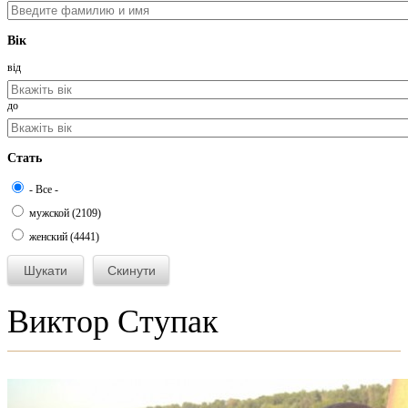
Вік
від
до
Стать
- Все -
мужской (2109)
женский (4441)
Виктор Ступак