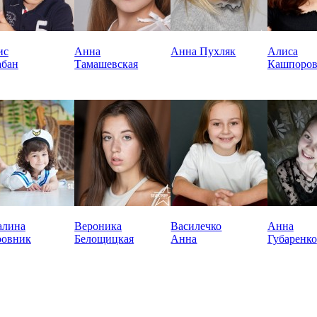
ис
Анна
Анна Пухляк
Алиса
абан
Тамашевская
Кашпоров
алина
Вероника
Василечко
Анна
ровник
Белощицкая
Анна
Губаренко