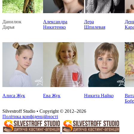
Данилюк
Александра
Лера
Ден
Дарья
Никитенко
Шпилевая
Кар
Алиса Жук
Ева Жук
Никита Найко
Вит
Боб
Silvestroff Studio • Copyright © 2012–2026
Політика конфіденційності