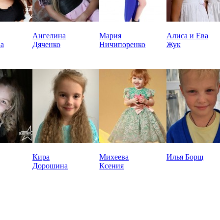
Ангелина
Мария
Алиса и Ева
а
Дяченко
Ничипоренко
Жук
Кира
Михеева
Илья Борщ
Дорошина
Ксения