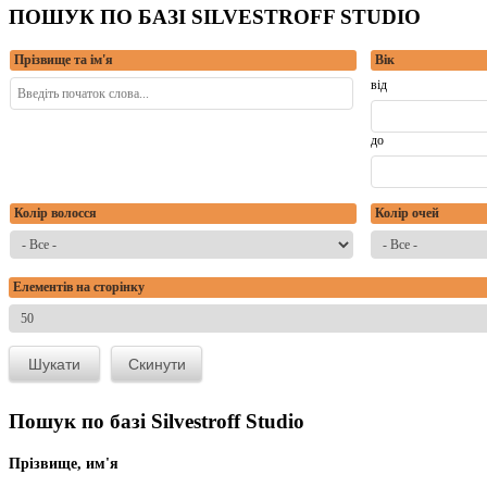
ПОШУК ПО БАЗІ SILVESTROFF STUDIO
Прізвище та ім'я
Вік
від
до
Колір волосся
Колір очей
Елементів на сторінку
Пошук по базі Silvestroff Studio
Прізвище, им'я