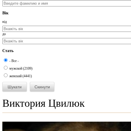
Вік
від
до
Стать
- Все -
мужской (2109)
женский (4441)
Виктория Цвилюк