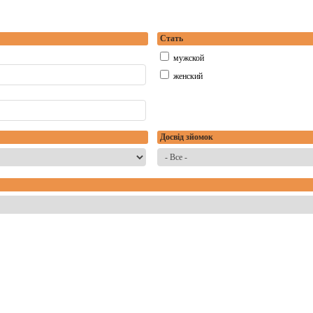
Стать
мужской
женский
Досвід зйомок