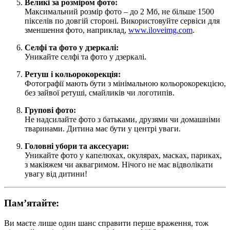
Великі за розміром фото:
Максимальний розмір фото – до 2 Мб, не більше 1500
пікселів по довгій стороні. Використовуйте сервіси для
зменшення фото, наприклад,
www.iloveimg.com
.
Селфі та фото у дзеркалі:
Уникайте селфі та фото у дзеркалі.
Ретуш і кольорокорекція:
Фотографії мають бути з мінімальною кольорокорекцією,
без зайвої ретуші, смайликів чи логотипів.
Групові фото:
Не надсилайте фото з батьками, друзями чи домашніми
тваринами. Дитина має бути у центрі уваги.
Головні убори та аксесуари:
Уникайте фото у капелюхах, окулярах, масках, париках,
з макіяжем чи аквагримом. Нічого не має відволікати
увагу від дитини!
Пам’ятайте:
Ви маєте лише один шанс справити перше враження, тож