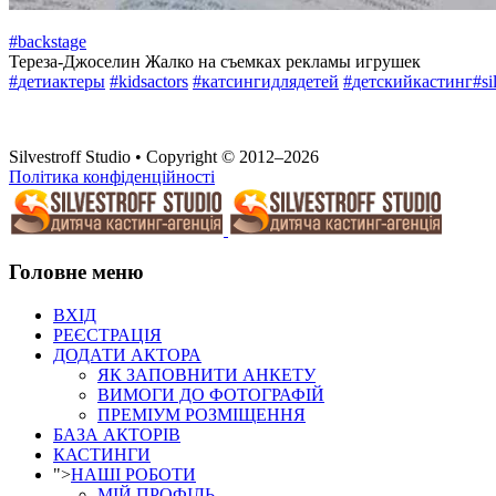
#
backstage
Тереза-Джоселин Жалко на съемках рекламы игрушек
#
детиактеры
#
kidsactors
#
катсингидлядетей
#
детскийкастинг
#
si
Silvestroff Studio • Copyright © 2012–2026
Політика конфіденційності
Головне меню
ВХІД
РЕЄСТРАЦІЯ
ДОДАТИ АКТОРА
ЯК ЗАПОВНИТИ АНКЕТУ
ВИМОГИ ДО ФОТОГРАФІЙ
ПРЕМІУМ РОЗМІЩЕННЯ
БАЗА АКТОРІВ
КАСТИНГИ
">
НАШІ РОБОТИ
МІЙ ПРОФІЛЬ