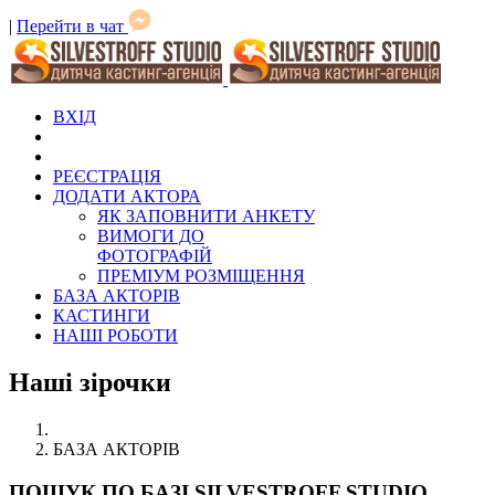
|
Перейти в чат
ВХІД
РЕЄСТРАЦІЯ
ДОДАТИ АКТОРА
ЯК ЗАПОВНИТИ АНКЕТУ
ВИМОГИ ДО
ФОТОГРАФІЙ
ПРЕМІУМ РОЗМІЩЕННЯ
БАЗА АКТОРІВ
КАСТИНГИ
НАШІ РОБОТИ
Наші зірочки
БАЗА АКТОРІВ
ПОШУК ПО БАЗІ SILVESTROFF STUDIO