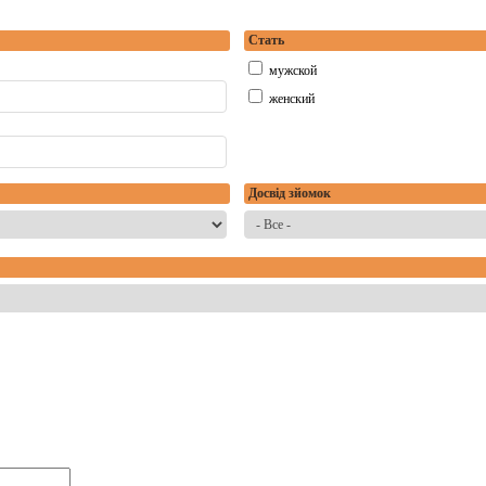
Стать
мужской
женский
Досвід зйомок