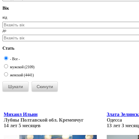
Вік
від
до
Стать
- Все -
мужской (2109)
женский (4441)
Михаил Ильин
Злата Зелинск
Лубны Полтавской обл. Кременчуг
Одесса
14 лет 5 месяцев
13 лет 3 месяц