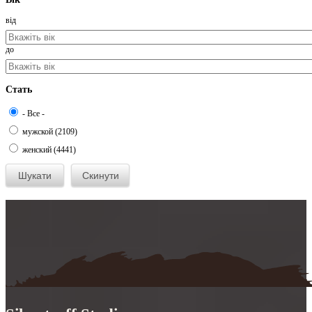
від
до
Стать
- Все -
мужской (2109)
женский (4441)