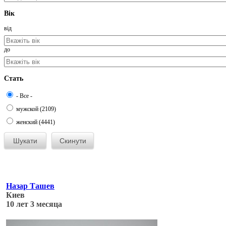
Вік
від
до
Стать
- Все -
мужской (2109)
женский (4441)
Назар Ташев
Киев
10 лет 3 месяца