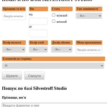
Прізвище та ім'я
Вік
Стать
Тип зовнішності
від
мужской
женский
до
Колір волосся
Колір очей
Досвід зйомок
Місце проживання
Елементів на сторінку
Пошук по базі Silvestroff Studio
Прізвище, им'я