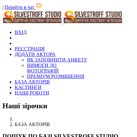
|
Перейти в чат
ВХІД
РЕЄСТРАЦІЯ
ДОДАТИ АКТОРА
ЯК ЗАПОВНИТИ АНКЕТУ
ВИМОГИ ДО
ФОТОГРАФІЙ
ПРЕМІУМ РОЗМІЩЕННЯ
БАЗА АКТОРІВ
КАСТИНГИ
НАШІ РОБОТИ
Наші зірочки
БАЗА АКТОРІВ
ПОШУК ПО БАЗІ SILVESTROFF STUDIO