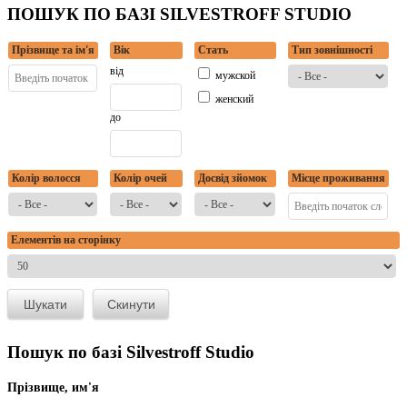
ПОШУК ПО БАЗІ SILVESTROFF STUDIO
Прізвище та ім'я
Вік
Стать
Тип зовнішності
від
мужской
женский
до
Колір волосся
Колір очей
Досвід зйомок
Місце проживання
Елементів на сторінку
Пошук по базі Silvestroff Studio
Прізвище, им'я