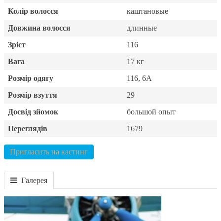
Колір волосся
каштановые
Довжина волосся
длинные
Зріст
116
Вага
17 кг
Розмір одягу
116, 6А
Розмір взуття
29
Досвід зйомок
большой опыт
Переглядів
1679
Пригласить на кастинг
Галерея