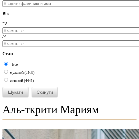
Вік
від
до
Стать
- Все -
мужской (2109)
женский (4441)
Аль-ткрити Мариям