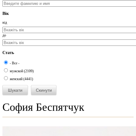
Вік
від
до
Стать
- Все -
мужской (2109)
женский (4441)
София Беспятчук