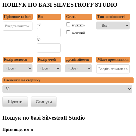
ПОШУК ПО БАЗІ SILVESTROFF STUDIO
Прізвище та ім'я
Вік
Стать
Тип зовнішності
від
мужской
женский
до
Колір волосся
Колір очей
Досвід зйомок
Місце проживання
Елементів на сторінку
Пошук по базі Silvestroff Studio
Прізвище, им'я