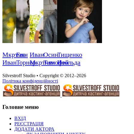
Мкртчян
Ева
Иван
Осин
Тищенко
Иван
Торнер
Мкртчян
Тимофей
Изольда
Silvestroff Studio • Copyright © 2012–2026
Політика конфіденційності
Головне меню
ВХІД
РЕЄСТРАЦІЯ
ДОДАТИ АКТОРА