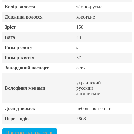
Колір волосся
тёмно-русые
Довжина волосся
короткие
Зріст
158
Вага
43
Розмір одягу
s
Розмір взуття
37
Закордоний паспорт
есть
украинский
Володіння мовами
русский
английский
Досвід зйомок
небольшой опыт
Переглядів
2868
Пригласить на кастинг