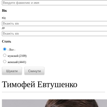
Вік
від
до
Стать
- Все -
мужской (2109)
женский (4441)
Тимофей Евтушенко