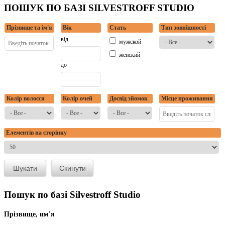
ПОШУК ПО БАЗІ SILVESTROFF STUDIO
Прізвище та ім'я
Вік
Стать
Тип зовнішності
від
мужской
женский
до
Колір волосся
Колір очей
Досвід зйомок
Місце проживання
Елементів на сторінку
Пошук по базі Silvestroff Studio
Прізвище, им'я