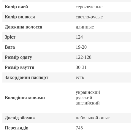
Колір очей
серо-зеленые
Колір волосся
светло-русые
Довжина волосся
длинные
Зріст
124
Вага
19-20
Розмір одягу
122-128
Розмір взуття
30-31
Закордоний паспорт
есть
украинский
Володіння мовами
русский
английский
Досвід зйомок
небольшой опыт
Переглядів
745