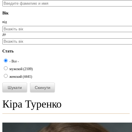
Вік
від
до
Стать
- Все -
мужской (2109)
женский (4441)
Кіра Туренко