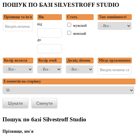
ПОШУК ПО БАЗІ SILVESTROFF STUDIO
Прізвище та ім'я
Вік
Стать
Тип зовнішності
від
мужской
женский
до
Колір волосся
Колір очей
Досвід зйомок
Місце проживання
Елементів на сторінку
Пошук по базі Silvestroff Studio
Прізвище, им'я