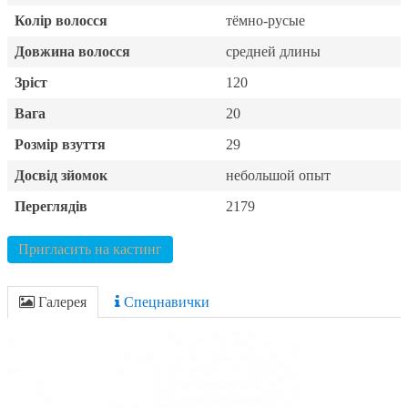
Колір волосся
тёмно-русые
Довжина волосся
средней длины
Зріст
120
Вага
20
Розмір взуття
29
Досвід зйомок
небольшой опыт
Переглядів
2179
Пригласить на кастинг
Галерея
Спецнавички