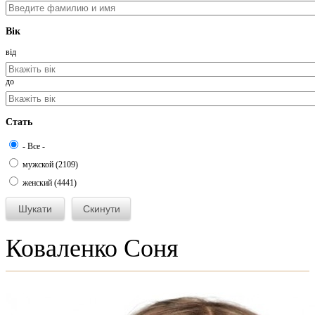
Вік
від
до
Стать
- Все -
мужской (2109)
женский (4441)
Коваленко Соня