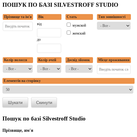
ПОШУК ПО БАЗІ SILVESTROFF STUDIO
Прізвище та ім'я
Вік
Стать
Тип зовнішності
від
мужской
женский
до
Колір волосся
Колір очей
Досвід зйомок
Місце проживання
Елементів на сторінку
Пошук по базі Silvestroff Studio
Прізвище, им'я