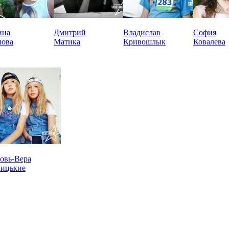
ина
Дмитрий
Владислав
София
нова
Матика
Кривошлык
Ковалева
овь-Вера
ницькие