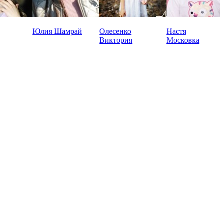
Юлия Шамрай
Олесенко
Настя
Виктория
Московка