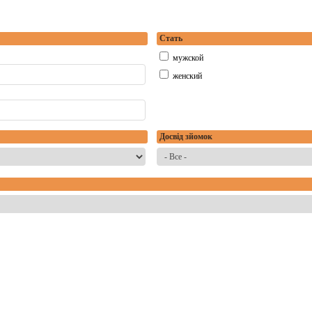
Стать
мужской
женский
Досвід зйомок