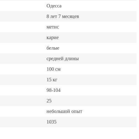
Одесса
8 лет 7 месяцев
метис
карие
белые
средней длины
100 см
15 кг
98-104
25
небольшой опыт
1035