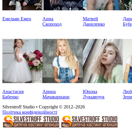
Емельян Емец
Анна
Матвей
Дар
Скороход
Даниленко
Буб
Анастасия
Арина
Юнона
Люб
Бабенко
Мачавариани
Лукьянчук
Зер
Silvestroff Studio • Copyright © 2012–2026
Політика конфіденційності