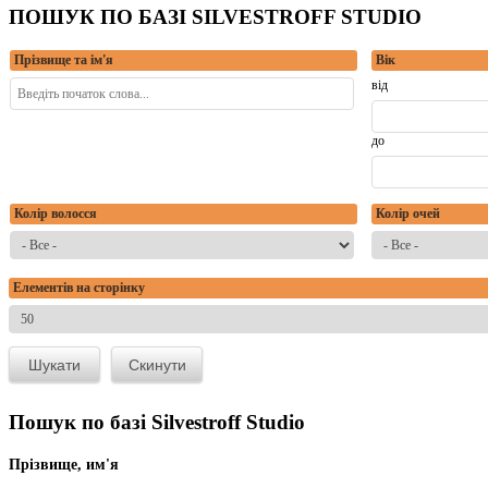
ПОШУК ПО БАЗІ SILVESTROFF STUDIO
Прізвище та ім'я
Вік
від
до
Колір волосся
Колір очей
Елементів на сторінку
Пошук по базі Silvestroff Studio
Прізвище, им'я