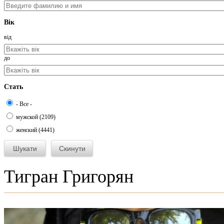
Вік
від
до
Стать
- Все -
мужской (2109)
женский (4441)
Тигран Григорян